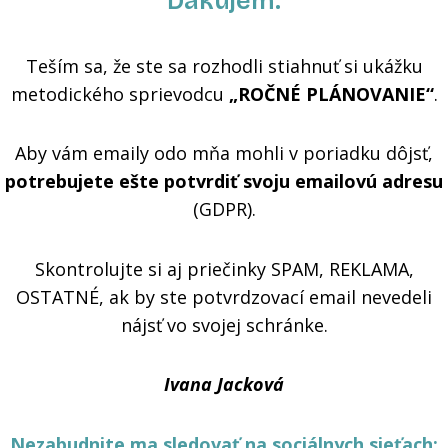
Ďakujem.
Teším sa, že ste sa rozhodli stiahnuť si ukážku
metodického sprievodcu
„ROČNÉ PLÁNOVANIE“
.
Aby vám emaily odo mňa mohli v poriadku dôjsť,
potrebujete ešte potvrdiť svoju emailovú adresu
(GDPR).
Skontrolujte si aj priečinky SPAM, REKLAMA,
OSTATNÉ, ak by ste potvrdzovací email nevedeli
nájsť vo svojej schránke.
Ivana Jacková
Nezabudnite ma sledovať na sociálnych sieťach: