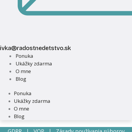
ivka@radostnedetstvo.sk
Ponuka
Ukážky zdarma
O mne
Blog
Ponuka
Ukážky zdarma
O mne
Blog
GDPR
|
VOP
|
Zásady používania súborov